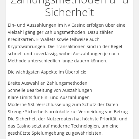
Sicherheit
Ein- und Auszahlungen im NV Casino erfolgen über eine
Vielzahl gängiger Zahlungsmethoden. Dazu zählen
Kreditkarten, E-Wallets sowie teilweise auch
Kryptowährungen. Die Transaktionen sind in der Regel
schnell und zuverlässig, wobei Auszahlungen je nach
Methode unterschiedlich lange dauern können.
Die wichtigsten Aspekte im Überblick:
Breite Auswahl an Zahlungsmethoden
Schnelle Bearbeitung von Auszahlungen
Klare Limits für Ein- und Auszahlungen
Moderne SSL-Verschlüsselung zum Schutz der Daten
Strenge Sicherheitsprotokolle zur Vermeidung von Betrug
Die Sicherheit der Nutzerdaten hat höchste Priorität, und
das Casino setzt auf moderne Technologien, um eine
geschützte Spielumgebung zu gewährleisten.