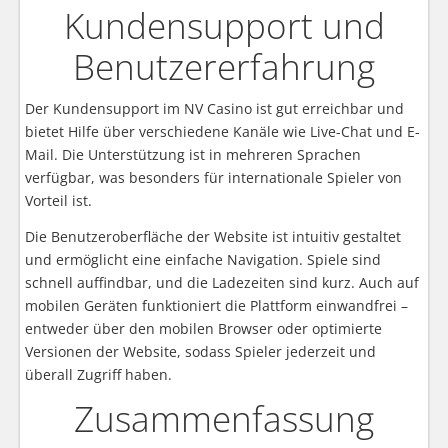
Kundensupport und
Benutzererfahrung
Der Kundensupport im NV Casino ist gut erreichbar und
bietet Hilfe über verschiedene Kanäle wie Live-Chat und E-
Mail. Die Unterstützung ist in mehreren Sprachen
verfügbar, was besonders für internationale Spieler von
Vorteil ist.
Die Benutzeroberfläche der Website ist intuitiv gestaltet
und ermöglicht eine einfache Navigation. Spiele sind
schnell auffindbar, und die Ladezeiten sind kurz. Auch auf
mobilen Geräten funktioniert die Plattform einwandfrei –
entweder über den mobilen Browser oder optimierte
Versionen der Website, sodass Spieler jederzeit und
überall Zugriff haben.
Zusammenfassung