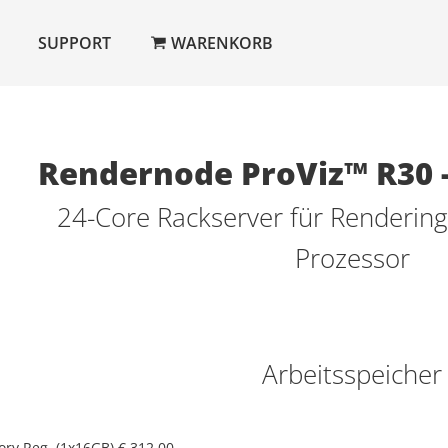
SUPPORT
WARENKORB
Rendernode ProViz™ R30 -
24-Core Rackserver für Renderin
Prozessor
Arbeitsspeicher
y Reg. (1x16GB)
€ 312,00