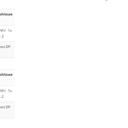
chlüsse
DVI-I 1x
1.2
mini DP
chlüsse
DVI-I 1x
1.2
mini DP