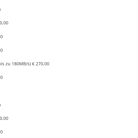
n
0,00
00
00
bis zu 180MB/s)
€ 270,00
00
n
0,00
00