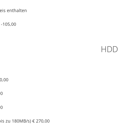
eis enthalten
 -105,00
HDD
0,00
00
00
bis zu 180MB/s)
€ 270,00