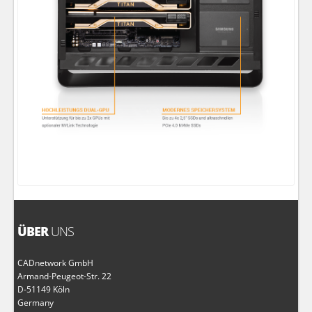
ÜBER
UNS
CADnetwork GmbH
Armand-Peugeot-Str. 22
D-51149 Köln
Germany