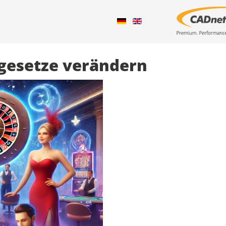
lgesetze verändern