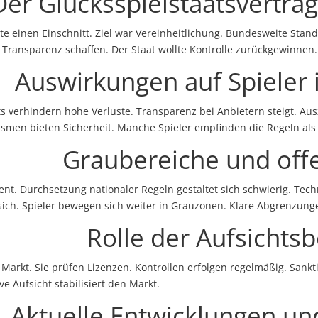
Der Glücksspielstaatsvertra
te einen Einschnitt. Ziel war Vereinheitlichung. Bundesweite Stand
n Transparenz schaffen. Der Staat wollte Kontrolle zurückgewinnen.
Auswirkungen auf Spieler 
its verhindern hohe Verluste. Transparenz bei Anbietern steigt. A
ismen bieten Sicherheit. Manche Spieler empfinden die Regeln als 
Graubereiche und off
sent. Durchsetzung nationaler Regeln gestaltet sich schwierig. Te
ich. Spieler bewegen sich weiter in Grauzonen. Klare Abgrenzungen
Rolle der Aufsichts
rkt. Sie prüfen Lizenzen. Kontrollen erfolgen regelmäßig. Sankt
ve Aufsicht stabilisiert den Markt.
Aktuelle Entwicklungen u