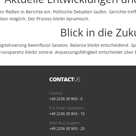
ten fließen in Berichte ein. Politische Debatten laufen. Gerichte 
ben möglich. Der Prozess bleibt dynamisch.
Blick in die Zuk
Digitalisierung beeinflusst Gesetze. Balance bleibt entscheidend
nsparenz bleibt zentral. Anpassungsfähigkeit entscheidet über E
CONTACT
US
Central:
+49 2236 30 903 - 0
Pre-Order Questions:
+49 2236 30 903 - 10
After-Buy Support:
+49 2236 30 903 - 20