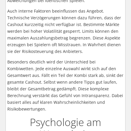
Abweichungen bei identischen Spielen.
Auch interne Faktoren beeinflussen das Angebot.
Technische Verzögerungen können dazu führen, dass der
Cashout kurzzeitig nicht verfügbar ist. Bestimmte Märkte
werden bei hoher Volatilität gesperrt. Limits können den
maximalen Auszahlungsbetrag begrenzen. Diese Aspekte
erzeugen bei Spielern oft Misstrauen. In Wahrheit dienen
sie der Risikosteuerung des Anbieters.
Besonders deutlich wird der Unterschied bei
Kombiwetten. Jede einzelne Auswahl wirkt sich auf den
Gesamtwert aus. Fällt ein Teil der Kombi stark ab, sinkt der
gesamte Cashout. Selbst wenn andere Tipps gut laufen,
bleibt der Gesamtbetrag gedämpft. Diese komplexe
Berechnung verstärkt das Gefühl von Intransparenz. Dabei
basiert alles auf klaren Wahrscheinlichkeiten und
Risikobewertungen.
Psychologie am