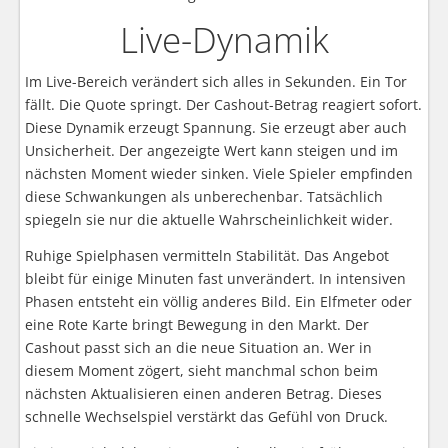
Live-Dynamik
Im Live-Bereich verändert sich alles in Sekunden. Ein Tor
fällt. Die Quote springt. Der Cashout-Betrag reagiert sofort.
Diese Dynamik erzeugt Spannung. Sie erzeugt aber auch
Unsicherheit. Der angezeigte Wert kann steigen und im
nächsten Moment wieder sinken. Viele Spieler empfinden
diese Schwankungen als unberechenbar. Tatsächlich
spiegeln sie nur die aktuelle Wahrscheinlichkeit wider.
Ruhige Spielphasen vermitteln Stabilität. Das Angebot
bleibt für einige Minuten fast unverändert. In intensiven
Phasen entsteht ein völlig anderes Bild. Ein Elfmeter oder
eine Rote Karte bringt Bewegung in den Markt. Der
Cashout passt sich an die neue Situation an. Wer in
diesem Moment zögert, sieht manchmal schon beim
nächsten Aktualisieren einen anderen Betrag. Dieses
schnelle Wechselspiel verstärkt das Gefühl von Druck.