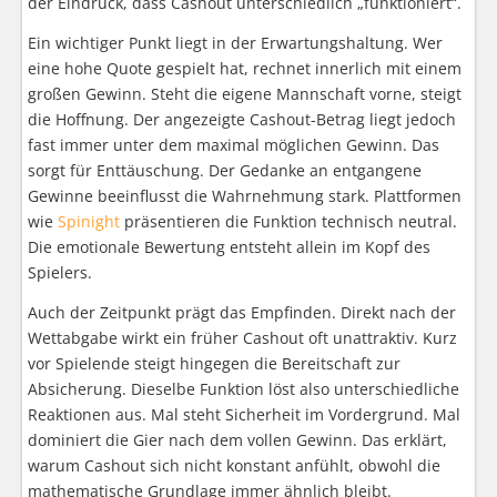
der Eindruck, dass Cashout unterschiedlich „funktioniert“.
Ein wichtiger Punkt liegt in der Erwartungshaltung. Wer
eine hohe Quote gespielt hat, rechnet innerlich mit einem
großen Gewinn. Steht die eigene Mannschaft vorne, steigt
die Hoffnung. Der angezeigte Cashout-Betrag liegt jedoch
fast immer unter dem maximal möglichen Gewinn. Das
sorgt für Enttäuschung. Der Gedanke an entgangene
Gewinne beeinflusst die Wahrnehmung stark. Plattformen
wie
Spinight
präsentieren die Funktion technisch neutral.
Die emotionale Bewertung entsteht allein im Kopf des
Spielers.
Auch der Zeitpunkt prägt das Empfinden. Direkt nach der
Wettabgabe wirkt ein früher Cashout oft unattraktiv. Kurz
vor Spielende steigt hingegen die Bereitschaft zur
Absicherung. Dieselbe Funktion löst also unterschiedliche
Reaktionen aus. Mal steht Sicherheit im Vordergrund. Mal
dominiert die Gier nach dem vollen Gewinn. Das erklärt,
warum Cashout sich nicht konstant anfühlt, obwohl die
mathematische Grundlage immer ähnlich bleibt.