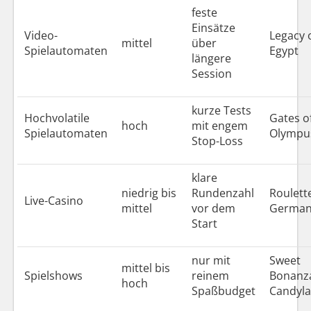
feste
Einsätze
Video-
Legacy 
mittel
über
Spielautomaten
Egypt
längere
Session
kurze Tests
Hochvolatile
Gates o
hoch
mit engem
Spielautomaten
Olympu
Stop-Loss
klare
niedrig bis
Rundenzahl
Roulette
Live-Casino
mittel
vor dem
Germa
Start
nur mit
Sweet
mittel bis
Spielshows
reinem
Bonanz
hoch
Spaßbudget
Candyl