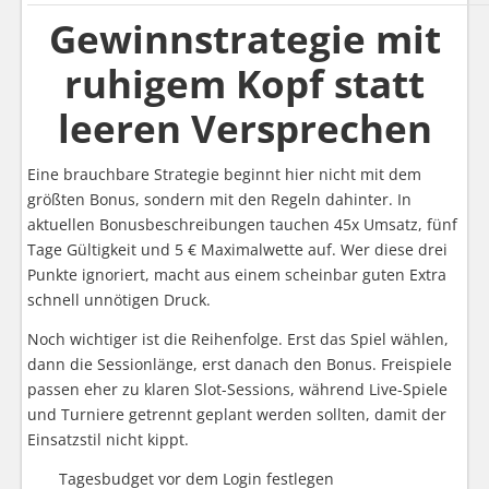
Gewinnstrategie mit
ruhigem Kopf statt
leeren Versprechen
Eine brauchbare Strategie beginnt hier nicht mit dem
größten Bonus, sondern mit den Regeln dahinter. In
aktuellen Bonusbeschreibungen tauchen 45x Umsatz, fünf
Tage Gültigkeit und 5 € Maximalwette auf. Wer diese drei
Punkte ignoriert, macht aus einem scheinbar guten Extra
schnell unnötigen Druck.
Noch wichtiger ist die Reihenfolge. Erst das Spiel wählen,
dann die Sessionlänge, erst danach den Bonus. Freispiele
passen eher zu klaren Slot-Sessions, während Live-Spiele
und Turniere getrennt geplant werden sollten, damit der
Einsatzstil nicht kippt.
Tagesbudget vor dem Login festlegen