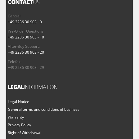
CONTACT
US
Central:
+49 2236 30 903 - 0
Pre-Order Questions:
+49 2236 30 903 - 10
After-Buy Support:
+49 2236 30 903 - 20
Telefax:
+49 2236 30 903 - 29
LEGAL
INFORMATION
Legal Notice
General terms and conditions of business
Warranty
Privacy Policy
Right of Withdrawal