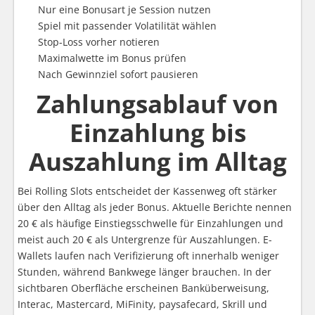
Nur eine Bonusart je Session nutzen
Spiel mit passender Volatilität wählen
Stop-Loss vorher notieren
Maximalwette im Bonus prüfen
Nach Gewinnziel sofort pausieren
Zahlungsablauf von
Einzahlung bis
Auszahlung im Alltag
Bei Rolling Slots entscheidet der Kassenweg oft stärker
über den Alltag als jeder Bonus. Aktuelle Berichte nennen
20 € als häufige Einstiegsschwelle für Einzahlungen und
meist auch 20 € als Untergrenze für Auszahlungen. E-
Wallets laufen nach Verifizierung oft innerhalb weniger
Stunden, während Bankwege länger brauchen. In der
sichtbaren Oberfläche erscheinen Banküberweisung,
Interac, Mastercard, MiFinity, paysafecard, Skrill und