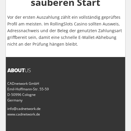
sauberen Start
Vor der ersten Auszahlung zählt ein vollständig geprüftes
Profil am meisten. Im RollingSlots Casino sollten Ausweis,
Adressnachweis und der Beleg der genutzten Zahlungsart
griffbereit sein, damit eine schnelle E-Wallet-Abhebung
nicht an der Prüfung hängen bleibt.
ABOUT
US
CADnetwork GmbH
Emil-Hoffmann-Str. 55-59
D-50996 Cologne
Germany
info@cadnetwork.de
www.cadnetwork.de