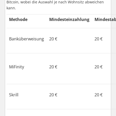
Bitcoin, wobei die Auswahl je nach Wohnsitz abweichen
kann.
Methode
Mindesteinzahlung
Mindesta
Banküberweisung
20 €
20 €
MiFinity
20 €
20 €
Skrill
20 €
20 €