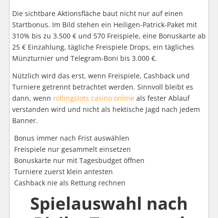
Die sichtbare Aktionsfläche baut nicht nur auf einen
Startbonus. Im Bild stehen ein Heiligen-Patrick-Paket mit
310% bis zu 3.500 € und 570 Freispiele, eine Bonuskarte ab
25 € Einzahlung, tägliche Freispiele Drops, ein tägliches
Münzturnier und Telegram-Boni bis 3.000 €.
Nützlich wird das erst, wenn Freispiele, Cashback und
Turniere getrennt betrachtet werden. Sinnvoll bleibt es
dann, wenn
rollingslots casino online
als fester Ablauf
verstanden wird und nicht als hektische Jagd nach jedem
Banner.
Bonus immer nach Frist auswählen
Freispiele nur gesammelt einsetzen
Bonuskarte nur mit Tagesbudget öffnen
Turniere zuerst klein antesten
Cashback nie als Rettung rechnen
Spielauswahl nach