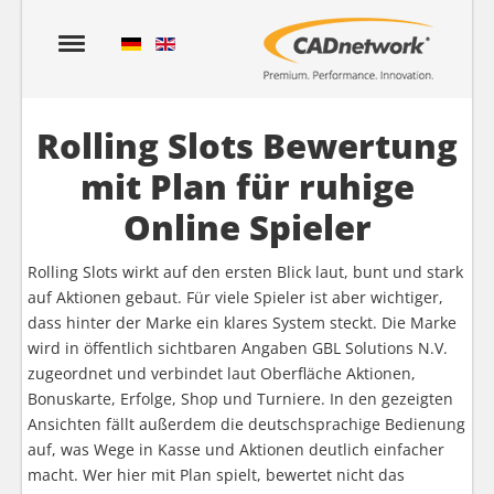
Rolling Slots Bewertung
mit Plan für ruhige
Online Spieler
Rolling Slots wirkt auf den ersten Blick laut, bunt und stark
auf Aktionen gebaut. Für viele Spieler ist aber wichtiger,
dass hinter der Marke ein klares System steckt. Die Marke
wird in öffentlich sichtbaren Angaben GBL Solutions N.V.
zugeordnet und verbindet laut Oberfläche Aktionen,
Bonuskarte, Erfolge, Shop und Turniere. In den gezeigten
Ansichten fällt außerdem die deutschsprachige Bedienung
auf, was Wege in Kasse und Aktionen deutlich einfacher
macht. Wer hier mit Plan spielt, bewertet nicht das