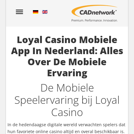
Loyal Casino Mobiele
App In Nederland: Alles
Over De Mobiele
Ervaring
De Mobiele
Speelervaring bij Loyal
Casino
In de hedendaagse digitale wereld verwachten spelers dat
hun favoriete online casino altijd en overal beschikbaar is.