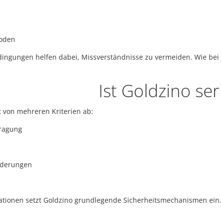
hoden
ingungen helfen dabei, Missverständnisse zu vermeiden. Wie bei 
Ist Goldzino ser
gt von mehreren Kriterien ab:
tragung
orderungen
mationen setzt Goldzino grundlegende Sicherheitsmechanismen ein.