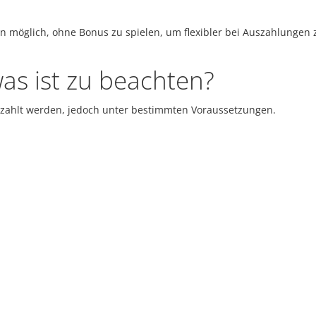
len möglich, ohne Bonus zu spielen, um flexibler bei Auszahlungen 
as ist zu beachten?
gezahlt werden, jedoch unter bestimmten Voraussetzungen.