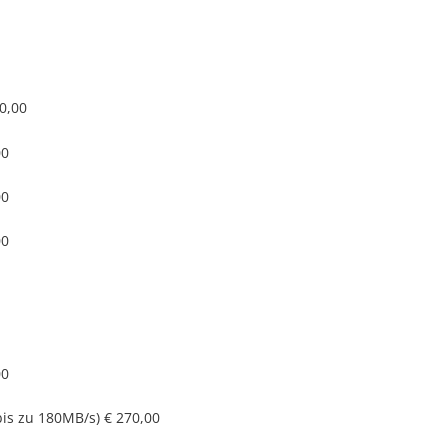
0,00
00
00
00
00
bis zu 180MB/s)
€ 270,00