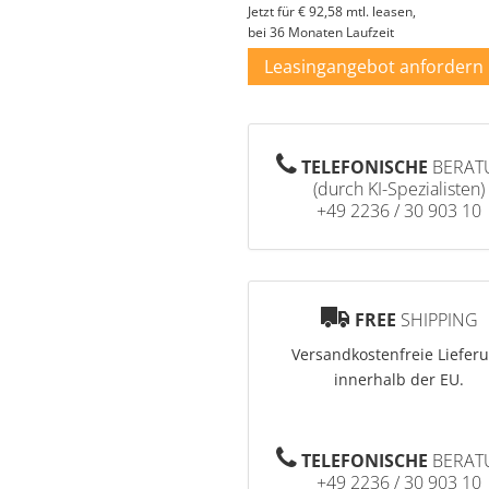
Jetzt für
€ 92,58
mtl. leasen,
bei 36 Monaten Laufzeit
Leasingangebot anfordern
TELEFONISCHE
BERAT
(durch KI-Spezialisten)
+49 2236 / 30 903 10
FREE
SHIPPING
Versandkostenfreie Liefer
innerhalb der EU.
TELEFONISCHE
BERAT
+49 2236 / 30 903 10